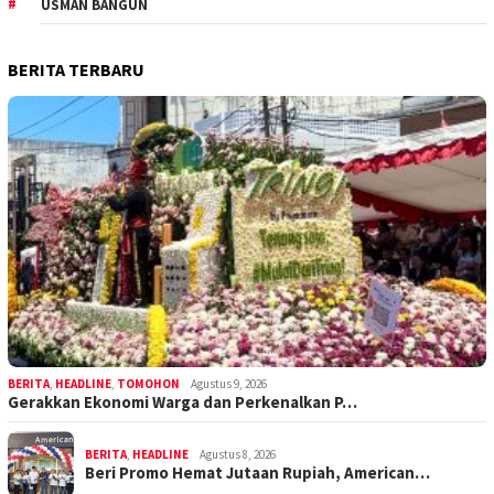
USMAN BANGUN
BERITA TERBARU
BERITA
,
HEADLINE
,
TOMOHON
Agustus 9, 2026
Gerakkan Ekonomi Warga dan Perkenalkan P…
BERITA
,
HEADLINE
Agustus 8, 2026
Beri Promo Hemat Jutaan Rupiah, American…