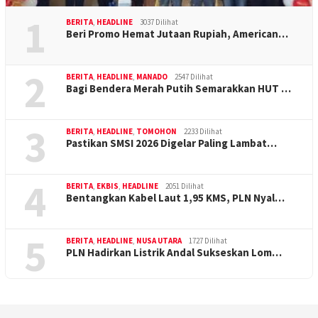
1
BERITA
,
HEADLINE
3037 Dilihat
Beri Promo Hemat Jutaan Rupiah, American…
2
BERITA
,
HEADLINE
,
MANADO
2547 Dilihat
Bagi Bendera Merah Putih Semarakkan HUT …
3
BERITA
,
HEADLINE
,
TOMOHON
2233 Dilihat
Pastikan SMSI 2026 Digelar Paling Lambat…
4
BERITA
,
EKBIS
,
HEADLINE
2051 Dilihat
Bentangkan Kabel Laut 1,95 KMS, PLN Nyal…
5
BERITA
,
HEADLINE
,
NUSA UTARA
1727 Dilihat
PLN Hadirkan Listrik Andal Sukseskan Lom…