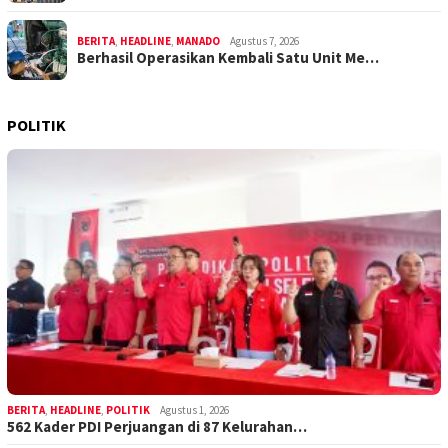
BERITA
,
HEADLINE
,
MANADO
Agustus 7, 2026
Berhasil Operasikan Kembali Satu Unit Me…
POLITIK
BERITA
,
HEADLINE
,
POLITIK
Agustus 1, 2026
562 Kader PDI Perjuangan di 87 Kelurahan…