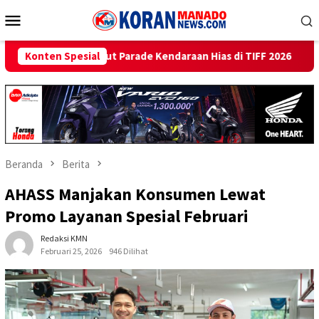
Loncat
Menu
ke
Mobile
konten
e Kendaraan Hias di TIFF 2026
Konten Spesial
Beri Promo Hemat Jutaan 
Beranda
Berita
AHASS Manjakan Konsumen Lewat
Promo Layanan Spesial Februari
Redaksi KMN
Februari 25, 2026
946 Dilihat