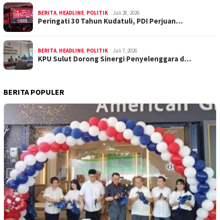
BERITA
,
HEADLINE
,
POLITIK
Juli 28, 2026
Peringati 30 Tahun Kudatuli, PDI Perjuan…
BERITA
,
HEADLINE
,
POLITIK
Juli 7, 2026
KPU Sulut Dorong Sinergi Penyelenggara d…
BERITA POPULER