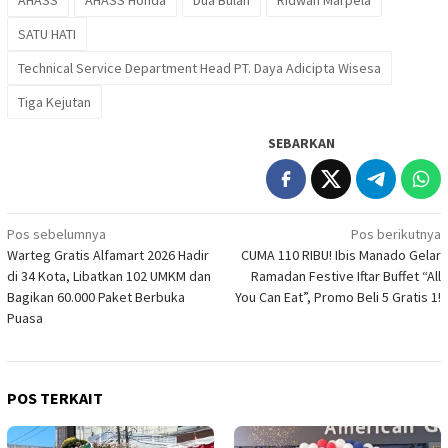
SATU HATI
Technical Service Department Head PT. Daya Adicipta Wisesa
Tiga Kejutan
SEBARKAN
Navigasi
Pos sebelumnya
Pos berikutnya
Warteg Gratis Alfamart 2026 Hadir
CUMA 110 RIBU! Ibis Manado Gelar
pos
di 34 Kota, Libatkan 102 UMKM dan
Ramadan Festive Iftar Buffet “All
Bagikan 60.000 Paket Berbuka
You Can Eat”, Promo Beli 5 Gratis 1!
Puasa
POS TERKAIT