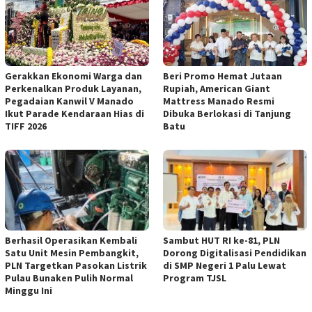
Gerakkan Ekonomi Warga dan
Beri Promo Hemat Jutaan
Perkenalkan Produk Layanan,
Rupiah, American Giant
Pegadaian Kanwil V Manado
Mattress Manado Resmi
Ikut Parade Kendaraan Hias di
Dibuka Berlokasi di Tanjung
TIFF 2026
Batu
Berhasil Operasikan Kembali
Sambut HUT RI ke-81, PLN
Satu Unit Mesin Pembangkit,
Dorong Digitalisasi Pendidikan
PLN Targetkan Pasokan Listrik
di SMP Negeri 1 Palu Lewat
Pulau Bunaken Pulih Normal
Program TJSL
Minggu Ini