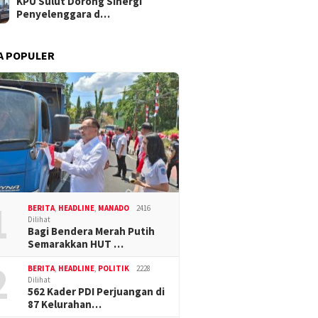
KPU Sulut Dorong Sinergi
Penyelenggara d…
A POPULER
1
BERITA
,
HEADLINE
,
MANADO
2416
Dilihat
Bagi Bendera Merah Putih
Semarakkan HUT …
2
BERITA
,
HEADLINE
,
POLITIK
2228
Dilihat
562 Kader PDI Perjuangan di
87 Kelurahan…