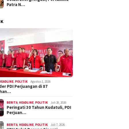
Patra N…
IK
HEADLINE
,
POLITIK
Agustus 1, 2026
der PDI Perjuangan di 87
ahan…
BERITA
,
HEADLINE
,
POLITIK
Juli 28, 2026
Peringati 30 Tahun Kudatuli, PDI
Perjuan…
BERITA
,
HEADLINE
,
POLITIK
Juli 7, 2026