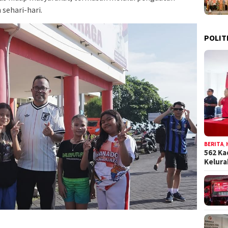
sehari-hari.
POLIT
BERITA
,
562 Ka
Kelur