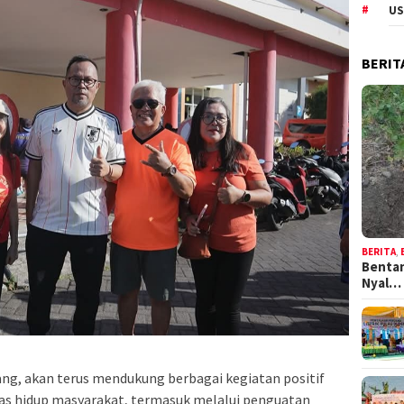
US
BERIT
BERITA
,
Bentan
Nyal…
ng, akan terus mendukung berbagai kegiatan positif
as hidup masyarakat, termasuk melalui penguatan