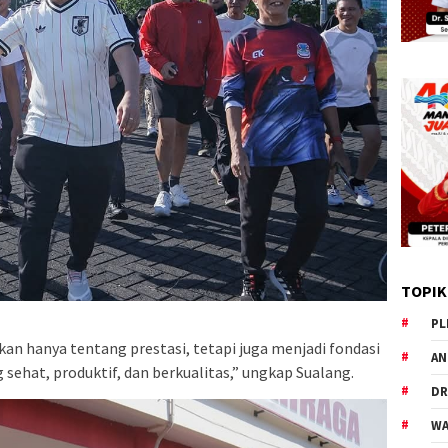
TOPIK
PL
n hanya tentang prestasi, tetapi juga menjadi fondasi
AN
ehat, produktif, dan berkualitas,” ungkap Sualang.
DR
WA