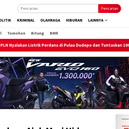
Pencarian
OLITIK
KRIMINAL
OLAHRAGA
HIBURAN
LAINNYA
l
Tomohon
Bitung
BMR
 Dudepo dan Tuntaskan 100 Persen Rasio Desa Berlistrik Provinsi