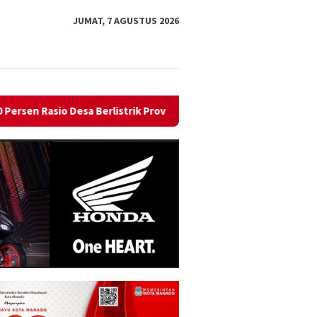
JUMAT, 7 AGUSTUS 2026
 Gorontalo
PLN Nyalakan Listrik Perdana di Pulau Dudepo,