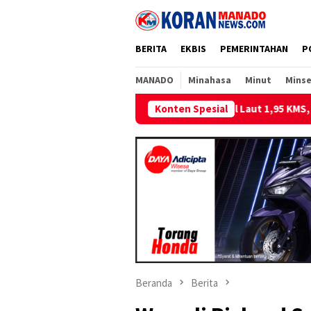
Loncat
ke
konten
BERITA
EKBIS
PEMERINTAHAN
P
MANADO
Minahasa
Minut
Minse
gkan Kabel Laut 1,95 KMS, PLN Nyalakan Listrik Perdana di Pulau
Konten Spesial
Beranda
Berita