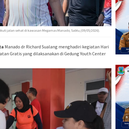
ikuti jalan sehat di kawasan Megamas Manado, Sabtu,(09/05/2026).
ta
Manado dr Richard Sualang menghadiri kegiatan Hari
tan Gratis yang dilaksanakan di Gedung Youth Center