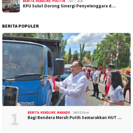
BERITA
,
HEADLINE
,
POLITIK
Juli 7, 2026
KPU Sulut Dorong Sinergi Penyelenggara d…
BERITA POPULER
1
BERITA
,
HEADLINE
,
MANADO
2443 Dilihat
Bagi Bendera Merah Putih Semarakkan HUT …