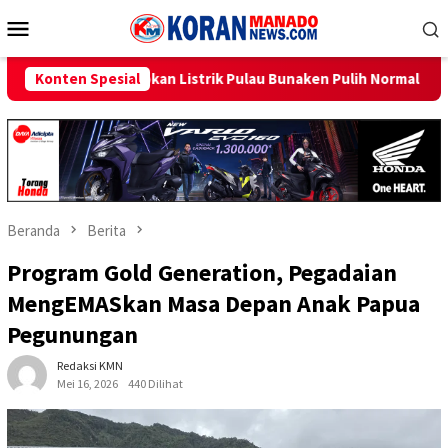
Loncat
Menu
ke
Mobile
konten
strik Pulau Bunaken Pulih Normal Minggu Ini
Konten Spesial
Sambut HUT 
Beranda
Berita
Program Gold Generation, Pegadaian
MengEMASkan Masa Depan Anak Papua
Pegunungan
Redaksi KMN
Mei 16, 2026
440 Dilihat