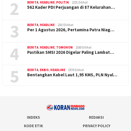
2
BERITA
,
HEADLINE
,
POLITIK
2231 Dilihat
562 Kader PDI Perjuangan di 87 Kelurahan…
3
BERITA
,
HEADLINE
2183 Dilihat
Per 1 Agustus 2026, Pertamina Patra Niag…
4
BERITA
,
HEADLINE
,
TOMOHON
2160 Dilihat
Pastikan SMSI 2026 Digelar Paling Lambat…
5
BERITA
,
EKBIS
,
HEADLINE
1974 Dilihat
Bentangkan Kabel Laut 1,95 KMS, PLN Nyal…
INDEKS
REDAKSI
KODE ETIK
PRIVACY POLICY