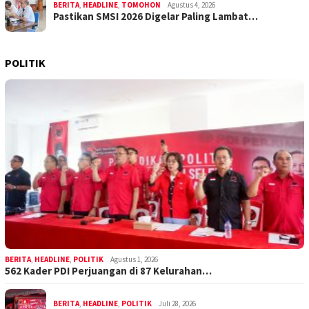
BERITA
,
HEADLINE
,
TOMOHON
Agustus 4, 2026
Pastikan SMSI 2026 Digelar Paling Lambat…
POLITIK
BERITA
,
HEADLINE
,
POLITIK
Agustus 1, 2026
562 Kader PDI Perjuangan di 87 Kelurahan…
BERITA
,
HEADLINE
,
POLITIK
Juli 28, 2026