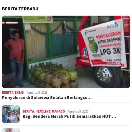
BERITA TERBARU
BERITA
,
EKBIS
Agustus 5, 2026
Penyaluran di Sulawesi Selatan Berlangsu…
BERITA
,
HEADLINE
,
MANADO
Agustus 5, 2026
Bagi Bendera Merah Putih Semarakkan HUT …