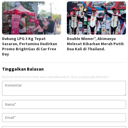
Dukung LPG 3 Kg Tepat
Double Winner”, Abimanyu
Sasaran, Pertamina Hadirkan
Melesat Kibarkan Merah Putih
Promo BrightGas di Car Free
Dua Kali di Thailand.
Day
Tinggalkan Balasan
Alamat email Anda tidak akan dipublikasikan.
Ruas yang wajib ditandai
*