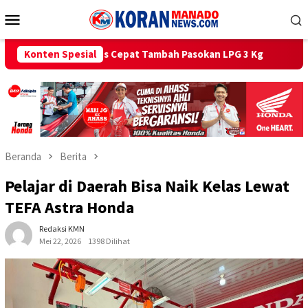
Loncat
Menu
ke
Mobile
konten
at Tambah Pasokan LPG 3 Kg
Konten Spesial
Bagi Bendera Merah Putih Se
Beranda
Berita
Pelajar di Daerah Bisa Naik Kelas Lewat
TEFA Astra Honda
Redaksi KMN
Mei 22, 2026
1398 Dilihat