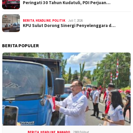
Peringati 30 Tahun Kudatuli, PDI Perjuan…
BERITA
,
HEADLINE
,
POLITIK
Juli 7, 2026
KPU Sulut Dorong Sinergi Penyelenggara d…
BERITA POPULER
BERITA
,
HEADLINE
,
MANADO
2369 Dilihat