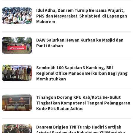
Idul Adha, Danrem Turnip Bersama Prajurit,
PNS dan Masyarakat Sholat Ied di Lapangan
Makorem
DAW Salurkan Hewan Kurban ke Masjid dan
Panti Asuhan
Sembelih 100 Sapi dan 3 Kambing, BRI
Regional Office Manado Berkurban Bagi yang
Membutuhkan
Tinangon Dorong KPU Kab/Kota Se-Sulut
Tingkatkan Kompetensi Tangani Pelanggaran
Kode Etik Badan Adhoc
Danrem Brigjen TNI Turnip Hadiri Sertijab
Asintel Kasdam dan Kahubdam XIII/Merdeka