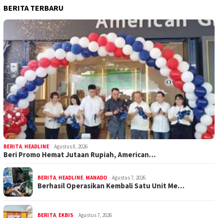
BERITA TERBARU
BERITA
,
HEADLINE
Agustus 8, 2026
Beri Promo Hemat Jutaan Rupiah, American…
BERITA
,
HEADLINE
,
MANADO
Agustus 7, 2026
Berhasil Operasikan Kembali Satu Unit Me…
BERITA
,
EKBIS
Agustus 7, 2026