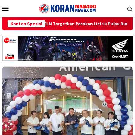
Loncat
Menu
ke
Mobile
konten
 Targetkan Pasokan Listrik Pulau Bunaken Pulih Normal Minggu In
Konten Spesial