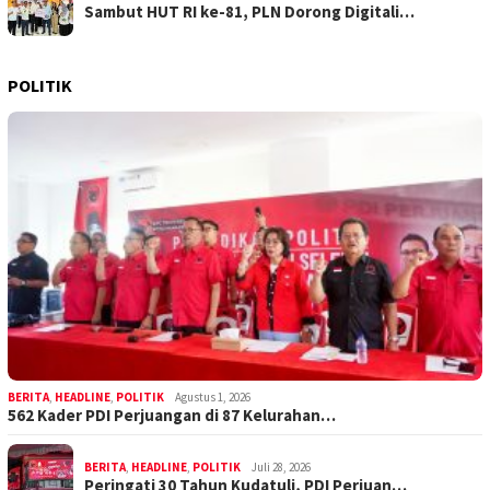
Sambut HUT RI ke-81, PLN Dorong Digitali…
POLITIK
BERITA
,
HEADLINE
,
POLITIK
Agustus 1, 2026
562 Kader PDI Perjuangan di 87 Kelurahan…
BERITA
,
HEADLINE
,
POLITIK
Juli 28, 2026
Peringati 30 Tahun Kudatuli, PDI Perjuan…