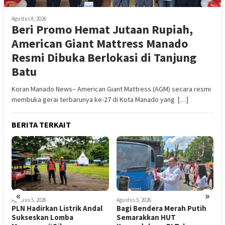
Agustus 8, 2026
Beri Promo Hemat Jutaan Rupiah,
American Giant Mattress Manado
Resmi Dibuka Berlokasi di Tanjung
Batu
Koran Manado News– American Giant Mattress (AGM) secara resmi
membuka gerai terbarunya ke-27 di Kota Manado yang […]
BERITA TERKAIT
«
»
Agustus 5, 2026
Agustus 5, 2026
A
PLN Hadirkan Listrik Andal
Bagi Bendera Merah Putih
P
Sukseskan Lomba
Semarakkan HUT
P