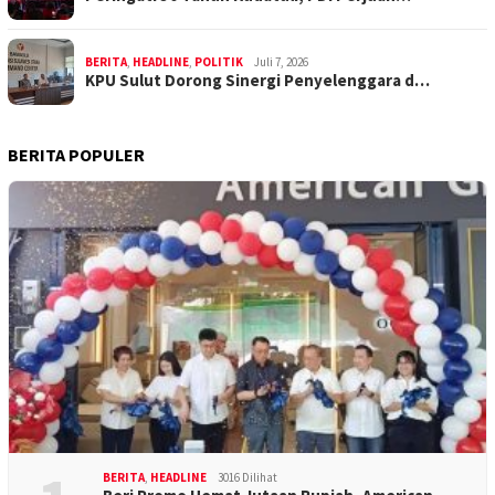
BERITA
,
HEADLINE
,
POLITIK
Juli 7, 2026
KPU Sulut Dorong Sinergi Penyelenggara d…
BERITA POPULER
BERITA
,
HEADLINE
3016 Dilihat