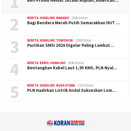
1
Beri Promo Hemat Jutaan Rupiah, American…
2
BERITA
,
HEADLINE
,
MANADO
2528 Dilihat
Bagi Bendera Merah Putih Semarakkan HUT …
3
BERITA
,
HEADLINE
,
TOMOHON
2230 Dilihat
Pastikan SMSI 2026 Digelar Paling Lambat…
4
BERITA
,
EKBIS
,
HEADLINE
2036 Dilihat
Bentangkan Kabel Laut 1,95 KMS, PLN Nyal…
5
BERITA
,
HEADLINE
,
NUSA UTARA
1715 Dilihat
PLN Hadirkan Listrik Andal Sukseskan Lom…