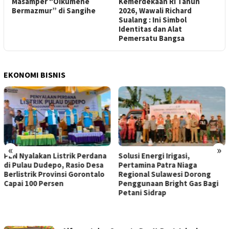
Masamper “Oikumene
Kemerdekaan RI Tahun
S
0
Bermazmur” di Sangihe
2026, Wawali Richard
U
ik
Sualang : Ini Simbol
Identitas dan Alat
Pemersatu Bangsa
EKONOMI BISNIS
«
»
PLN Nyalakan Listrik Perdana
Solusi Energi Irigasi,
di Pulau Dudepo, Rasio Desa
Pertamina Patra Niaga
Berlistrik Provinsi Gorontalo
Regional Sulawesi Dorong
Capai 100 Persen
Penggunaan Bright Gas Bagi
Petani Sidrap