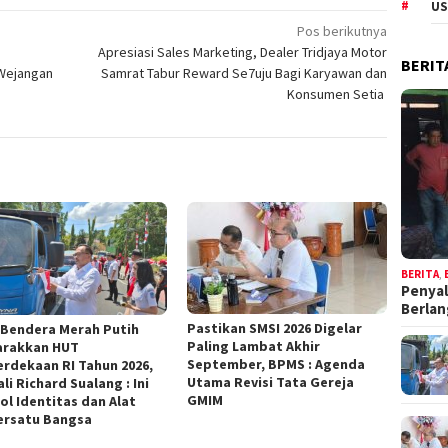
US
Pos berikutnya
Apresiasi Sales Marketing, Dealer Tridjaya Motor
BERIT
 Wejangan
Samrat Tabur Reward Se7uju Bagi Karyawan dan
Konsumen Setia
BERITA
,
Penyal
Berla
Pastikan SMSI 2026 Digelar
 Bendera Merah Putih
Paling Lambat Akhir
rakkan HUT
September, BPMS : Agenda
rdekaan RI Tahun 2026,
Utama Revisi Tata Gereja
i Richard Sualang : Ini
GMIM
ol Identitas dan Alat
rsatu Bangsa