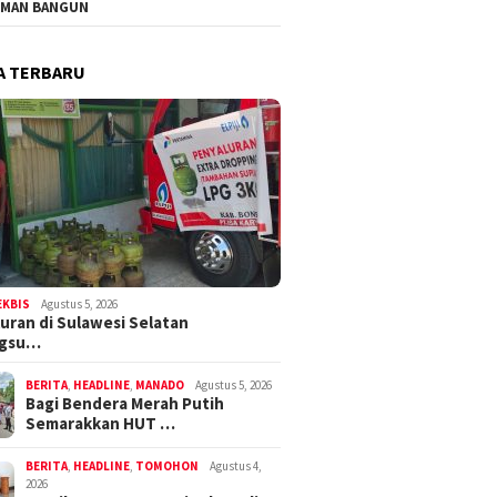
MAN BANGUN
A TERBARU
EKBIS
Agustus 5, 2026
uran di Sulawesi Selatan
ngsu…
BERITA
,
HEADLINE
,
MANADO
Agustus 5, 2026
Bagi Bendera Merah Putih
Semarakkan HUT …
BERITA
,
HEADLINE
,
TOMOHON
Agustus 4,
2026