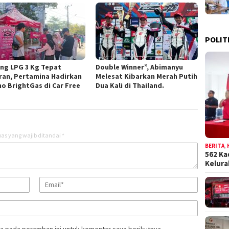
POLIT
ng LPG 3 Kg Tepat
Double Winner”, Abimanyu
ran, Pertamina Hadirkan
Melesat Kibarkan Merah Putih
o BrightGas di Car Free
Dua Kali di Thailand.
as yang wajib ditandai
*
BERITA
,
562 Ka
Kelur