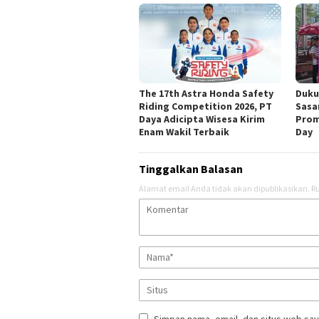
The 17th Astra Honda Safety
Duku
Riding Competition 2026, PT
Sasa
Daya Adicipta Wisesa Kirim
Prom
Enam Wakil Terbaik
Day
Tinggalkan Balasan
Alamat email Anda tidak akan dipublikasikan.
Ru