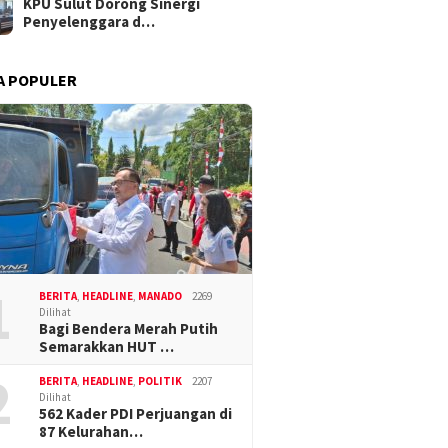
KPU Sulut Dorong Sinergi
Penyelenggara d…
A POPULER
1
BERITA
,
HEADLINE
,
MANADO
2269
Dilihat
Bagi Bendera Merah Putih
Semarakkan HUT …
2
BERITA
,
HEADLINE
,
POLITIK
2207
Dilihat
562 Kader PDI Perjuangan di
87 Kelurahan…