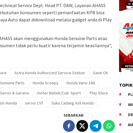
echnical Service Dept. Head PT. DAW, Layanan AHASS
kebutuhan konsumen seperti pemanfaatan KPB bisa
Daya Auto dapat didownload melalui gadget anda di Play
l AHASS akan menggunakan Honda Genuine Parts atau
sumen tidak perlu kuatir karena terjamin keasliannya”,
tore
Astra Honda Authorized Service Station
Ganti Oli
Genuine Parts
Honda Scoopy
Honda Vario 160.
TOPIK
Servis & Garansi
motor Bebek/Cub. Sport.
Play Store
PL
tor Honda
servis CVT
Suku Cadang Asli Honda
AN
DR
SEBARKAN
WA