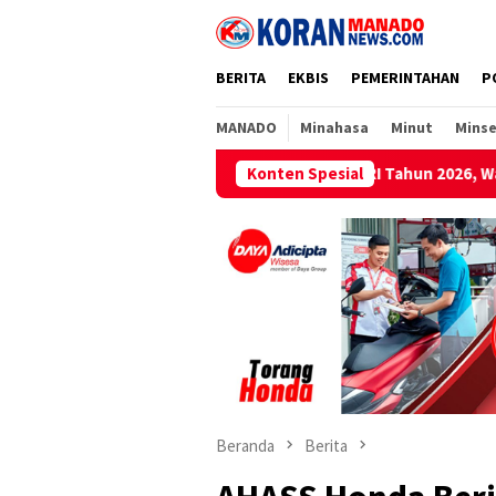
Loncat
ke
konten
BERITA
EKBIS
PEMERINTAHAN
P
MANADO
Minahasa
Minut
Minse
n HUT Kemerdekaan RI Tahun 2026, Wawali Richard Sualang : Ini 
Konten Spesial
Beranda
Berita