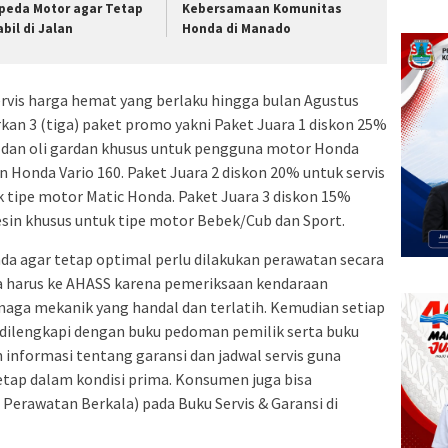
peda Motor agar Tetap
Kebersamaan Komunitas
abil di Jalan
Honda di Manado
rvis harga hemat yang berlaku hingga bulan Agustus
n 3 (tiga) paket promo yakni Paket Juara 1 diskon 25%
in dan oli gardan khusus untuk pengguna motor Honda
 Honda Vario 160. Paket Juara 2 diskon 20% untuk servis
k tipe motor Matic Honda. Paket Juara 3 diskon 15%
mesin khusus untuk tipe motor Bebek/Cub dan Sport.
 agar tetap optimal perlu dilakukan perawatan secara
pa harus ke AHASS karena pemeriksaan kendaraan
naga mekanik yang handal dan terlatih. Kemudian setiap
dilengkapi dengan buku pedoman pemilik serta buku
 informasi tentang garansi dan jadwal servis guna
tap dalam kondisi prima. Konsumen juga bisa
erawatan Berkala) pada Buku Servis & Garansi di