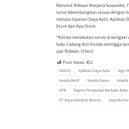
Menurut Ridwan Marpela Suwandie, T
terus dikembangkan sesuai dengan 
melalui layanan Daya Auto. Aplikasi 
Store dan App Store.
“Ketika melakukan servis di bengke
Suku Cadang Asli Honda sehingga kon
ujar Ridwan. (theo)
Post Views:
452
AHASS
Aplikasi Daya Auto
App S
Honda BeAT
Honda Genio
Honda 
KPB
Kupon Perawatan Berkala. Buku 
PT Daya Adicipta Wisesa
sepeda mo