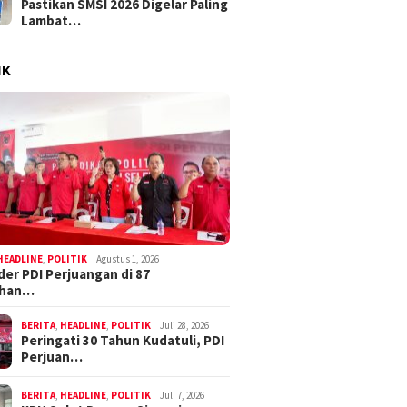
Pastikan SMSI 2026 Digelar Paling
Lambat…
IK
HEADLINE
,
POLITIK
Agustus 1, 2026
der PDI Perjuangan di 87
ahan…
BERITA
,
HEADLINE
,
POLITIK
Juli 28, 2026
Peringati 30 Tahun Kudatuli, PDI
Perjuan…
BERITA
,
HEADLINE
,
POLITIK
Juli 7, 2026