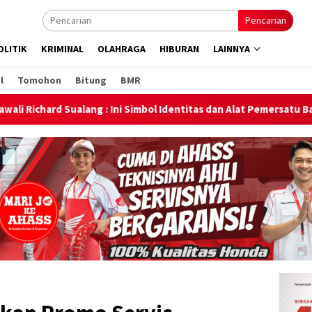
Pencarian
OLITIK
KRIMINAL
OLAHRAGA
HIBURAN
LAINNYA
l
Tomohon
Bitung
BMR
Simbol Identitas dan Alat Pemersatu Bangsa
Pastikan SM