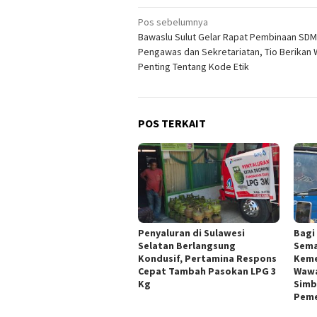
Navigasi
Pos sebelumnya
Bawaslu Sulut Gelar Rapat Pembinaan SDM
pos
Pengawas dan Sekretariatan, Tio Berikan
Penting Tentang Kode Etik
POS TERKAIT
Penyaluran di Sulawesi
Bagi
Selatan Berlangsung
Sema
Kondusif, Pertamina Respons
Keme
Cepat Tambah Pasokan LPG 3
Wawal
Kg
Simb
Peme