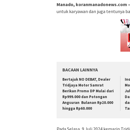
Manado, koranmanadonews.com 
untuk karyawan dan juga tentunya ba
BACAAN LAINNYA
Bertajuk NO DEBAT, Dealer
In
Tridjaya Motor Samrat
Mo
Berikan Promo DP Mulai dari
Ju
Rp999.000 dan Potongan
Da
Angsuran Bulanan Rp20.000
da
hingga Rp60.000
Ta
Pada Selasa, 9 Juli 2024 kemarin T