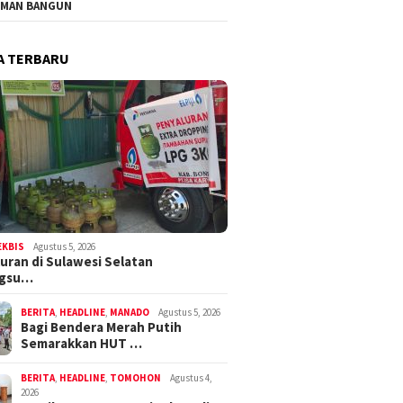
MAN BANGUN
A TERBARU
EKBIS
Agustus 5, 2026
uran di Sulawesi Selatan
ngsu…
BERITA
,
HEADLINE
,
MANADO
Agustus 5, 2026
Bagi Bendera Merah Putih
Semarakkan HUT …
BERITA
,
HEADLINE
,
TOMOHON
Agustus 4,
2026