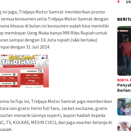
US
g ini juga, Tridjaya Motor Samrat memberikan promo
a semua konsumen setia Tridjaya Motor Samrat dengan
BERIT
ana khusus di bulan ini konsumen sudah bisa memiliki
p membayar Uang Muka hanya 999 Ribu Rupiah untuk
uran sampai dengan 3.6 Juta rupiah (s&k berlaku)
mpai dengan 31 Juli 2024.
BERITA
,
Penyal
Berla
omo Se7uju ini, Tridjaya Motor Samrat juga memberikan
a lain gratis Helm full face, Jacket exclusive, gratis
 Voucher menarik lainnya seperti, kupon hadiah Sepeda
AC, TV, KULKAS, MESIN CUCI), dan juga voucher belanja di
rupiah.