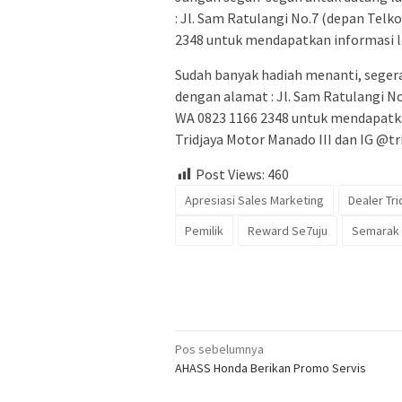
: Jl. Sam Ratulangi No.7 (depan Tel
2348 untuk mendapatkan informasi l
Sudah banyak hadiah menanti, seger
dengan alamat : Jl. Sam Ratulangi N
WA 0823 1166 2348 untuk mendapatka
Tridjaya Motor Manado III dan IG @
Post Views:
460
Apresiasi Sales Marketing
Dealer Tr
Pemilik
Reward Se7uju
Semarak 
Navigasi
Pos sebelumnya
AHASS Honda Berikan Promo Servis
pos