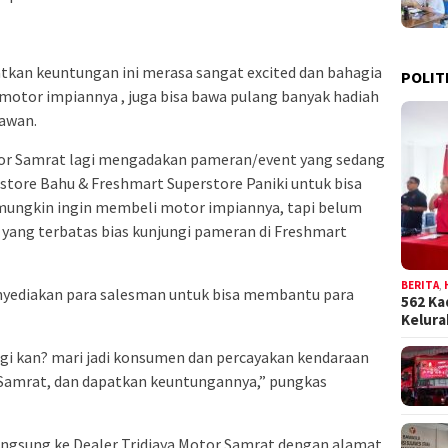
kan keuntungan ini merasa sangat excited dan bahagia
POLIT
motor impiannya , juga bisa bawa pulang banyak hadiah
iawan.
Motor Samrat lagi mengadakan pameran/event yang sedang
store Bahu & Freshmart Superstore Paniki untuk bisa
ungkin ingin membeli motor impiannya, tapi belum
yang terbatas bias kunjungi pameran di Freshmart
BERITA
,
nyediakan para salesman untuk bisa membantu para
562 Ka
Kelur
lagi kan? mari jadi konsumen dan percayakan kendaraan
r Samrat, dan dapatkan keuntungannya,” pungkas
ngsung ke Dealer Tridjaya Motor Samrat dengan alamat