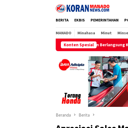
Loncat
ke
konten
BERITA
EKBIS
PEMERINTAHAN
P
MANADO
Minahasa
Minut
Minse
i Sulawesi Selatan Berlangsung Kondusif, Pertamina Respons Ce
Konten Spesial
Beranda
Berita