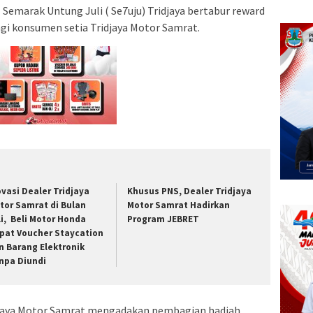
–
Semarak Untung Juli ( Se7uju) Tridjaya bertabur reward
gi konsumen setia Tridjaya Motor Samrat.
ovasi Dealer Tridjaya
Khusus PNS, Dealer Tridjaya
tor Samrat di Bulan
Motor Samrat Hadirkan
li, Beli Motor Honda
Program JEBRET
pat Voucher Staycation
n Barang Elektronik
npa Diundi
ridjaya Motor Samrat mengadakan pembagian hadiah