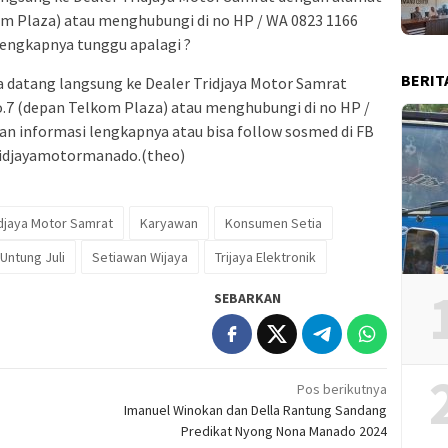
kom Plaza) atau menghubungi di no HP / WA 0823 1166
engkapnya tunggu apalagi ?
BERIT
a datang langsung ke Dealer Tridjaya Motor Samrat
o.7 (depan Telkom Plaza) atau menghubungi di no HP /
n informasi lengkapnya atau bisa follow sosmed di FB
tridjayamotormanado.(theo)
idjaya Motor Samrat
Karyawan
Konsumen Setia
Untung Juli
Setiawan Wijaya
Trijaya Elektronik
SEBARKAN
Pos berikutnya
Imanuel Winokan dan Della Rantung Sandang
Predikat Nyong Nona Manado 2024