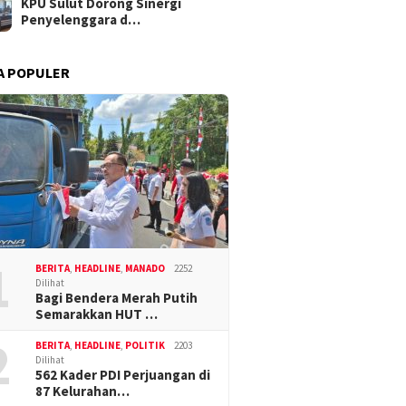
KPU Sulut Dorong Sinergi
Penyelenggara d…
A POPULER
1
BERITA
,
HEADLINE
,
MANADO
2252
Dilihat
Bagi Bendera Merah Putih
Semarakkan HUT …
2
BERITA
,
HEADLINE
,
POLITIK
2203
Dilihat
562 Kader PDI Perjuangan di
87 Kelurahan…