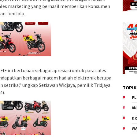
 sales marketing yang berhasil memberikan konsumen
an Juni lalu.
F ini bertujuan sebagai apresiasi untuk para sales
ndapatkan berbagai macam hadiah elektronik berupa
dan setrika,” ungkap Setiawan Widjaya, pemilik Tridjaya
TOPIK
4).
PL
AN
DR
WA