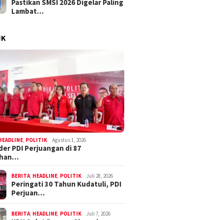
Pastikan SMSI 2026 Digelar Paling
Lambat…
IK
HEADLINE
,
POLITIK
Agustus 1, 2026
der PDI Perjuangan di 87
ahan…
BERITA
,
HEADLINE
,
POLITIK
Juli 28, 2026
Peringati 30 Tahun Kudatuli, PDI
Perjuan…
BERITA
,
HEADLINE
,
POLITIK
Juli 7, 2026