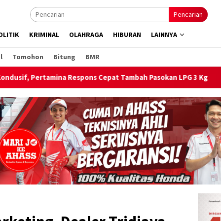
Pencarian
OLITIK
KRIMINAL
OLAHRAGA
HIBURAN
LAINNYA
l
Tomohon
Bitung
BMR
pat Tambah Pasokan LPG 3 Kg
Bagi Bendera Merah Putih S