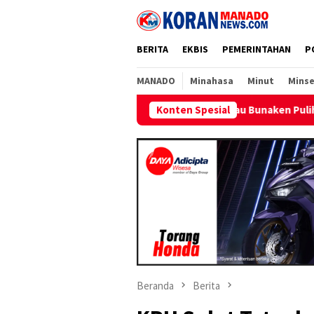
Loncat
ke
konten
BERITA
EKBIS
PEMERINTAHAN
P
MANADO
Minahasa
Minut
Minse
kan Listrik Pulau Bunaken Pulih Normal Minggu Ini
Konten Spesial
Sambu
Beranda
Berita