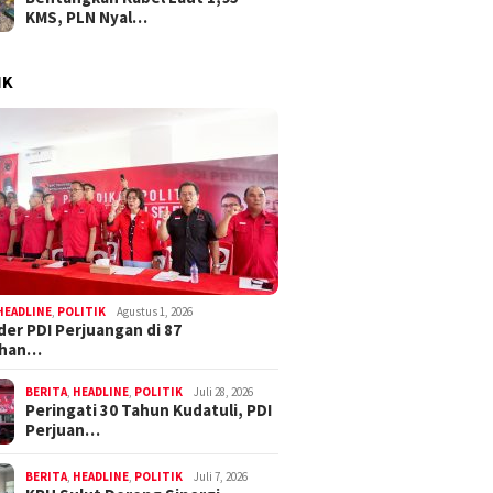
KMS, PLN Nyal…
IK
HEADLINE
,
POLITIK
Agustus 1, 2026
der PDI Perjuangan di 87
ahan…
BERITA
,
HEADLINE
,
POLITIK
Juli 28, 2026
Peringati 30 Tahun Kudatuli, PDI
Perjuan…
BERITA
,
HEADLINE
,
POLITIK
Juli 7, 2026