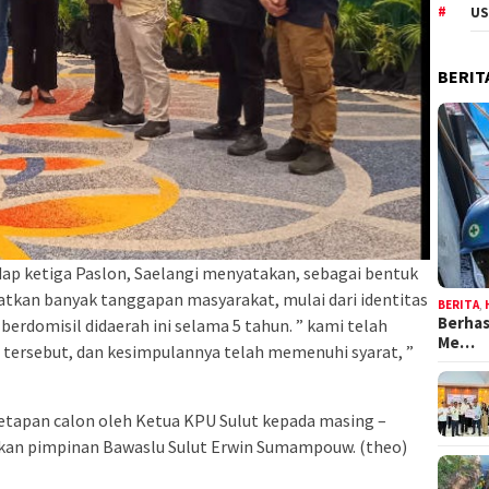
US
BERIT
ap ketiga Paslon, Saelangi menyatakan, sebagai bentuk
atkan banyak tanggapan masyarakat, mulai dari identitas
BERITA
,
Berhas
berdomisil didaerah ini selama 5 tahun. ” kami telah
Me…
n tersebut, dan kesimpulannya telah memenuhi syarat, ”
etapan calon oleh Ketua KPU Sulut kepada masing –
ikan pimpinan Bawaslu Sulut Erwin Sumampouw. (theo)