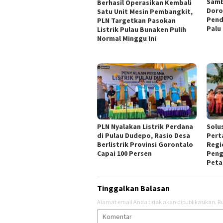
Samb
Berhasil Operasikan Kembali
Doro
Satu Unit Mesin Pembangkit,
Pend
PLN Targetkan Pasokan
Palu
Listrik Pulau Bunaken Pulih
Normal Minggu Ini
PLN Nyalakan Listrik Perdana
Solus
di Pulau Dudepo, Rasio Desa
Pert
Berlistrik Provinsi Gorontalo
Regi
Capai 100 Persen
Peng
Peta
Tinggalkan Balasan
Alamat email Anda tidak akan dipublikasikan.
Ru