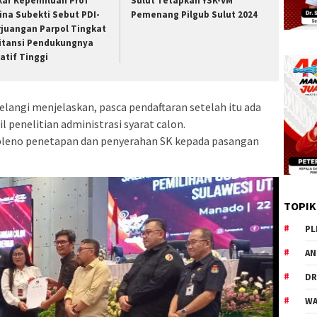
kar Kepemiluan Prof
Sulut Tetapkan YSK-VM
ina Subekti Sebut PDI-
Pemenang Pilgub Sulut 2024
rjuangan Parpol Tingkat
litansi Pendukungnya
atif Tinggi
langi menjelaskan, pasca pendaftaran setelah itu ada
l penelitian administrasi syarat calon.
 pleno penetapan dan penyerahan SK kepada pasangan
TOPIK
PL
AN
DR
WA