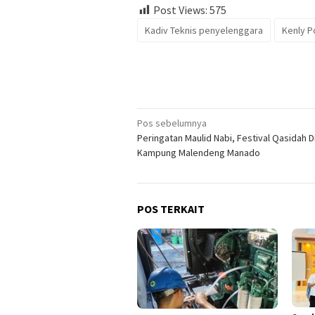
Post Views:
575
Kadiv Teknis penyelenggara
Kenly P
Navigasi
Pos sebelumnya
Peringatan Maulid Nabi, Festival Qasidah Di
pos
Kampung Malendeng Manado
POS TERKAIT