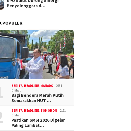
KPU Sulut Dorong Sinergi
Penyelenggara d…
A POPULER
1
BERITA
,
HEADLINE
,
MANADO
2484
Dilihat
Bagi Bendera Merah Putih
Semarakkan HUT …
2
BERITA
,
HEADLINE
,
TOMOHON
2191
Dilihat
Pastikan SMSI 2026 Digelar
Paling Lambat…