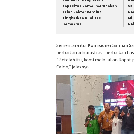
Saelangi : Penguatan
Pa
Kapasitas Parpol merupakan
Val
salah Faktor Penting
Pe
Tingkatkan Kualitas
Mi
Demokrasi
Rel
Sementara itu, Komisioner Salman Sae
perbaikan administrasi. perbaikan hasi
” Setelah itu, kami melakukan Rapat
Calon,” jelasnya.