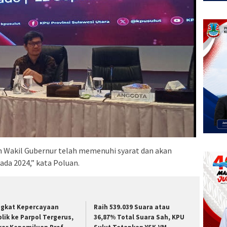
n Wakil Gubernur telah memenuhi syarat dan akan
ada 2024,” kata Poluan.
ngkat Kepercayaan
Raih 539.039 Suara atau
lik ke Parpol Tergerus,
36,87% Total Suara Sah, KPU