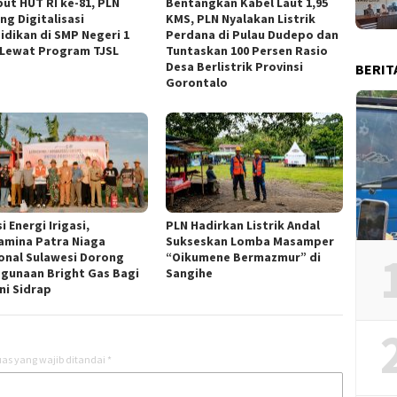
ut HUT RI ke-81, PLN
Bentangkan Kabel Laut 1,95
ng Digitalisasi
KMS, PLN Nyalakan Listrik
idikan di SMP Negeri 1
Perdana di Pulau Dudepo dan
 Lewat Program TJSL
Tuntaskan 100 Persen Rasio
Desa Berlistrik Provinsi
BERIT
Gorontalo
i Energi Irigasi,
PLN Hadirkan Listrik Andal
amina Patra Niaga
Sukseskan Lomba Masamper
onal Sulawesi Dorong
“Oikumene Bermazmur” di
gunaan Bright Gas Bagi
Sangihe
ni Sidrap
as yang wajib ditandai
*