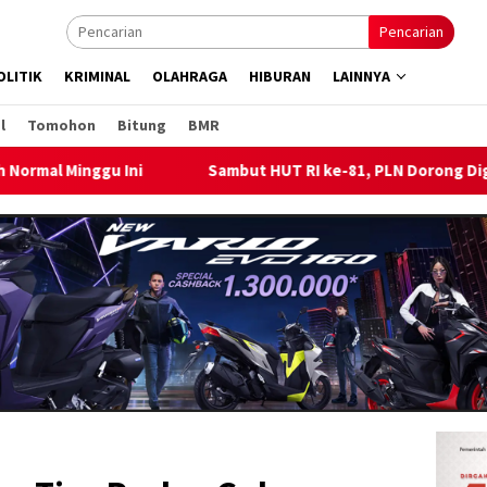
Pencarian
OLITIK
KRIMINAL
OLAHRAGA
HIBURAN
LAINNYA
l
Tomohon
Bitung
BMR
t HUT RI ke-81, PLN Dorong Digitalisasi Pendidikan di SMP Neger