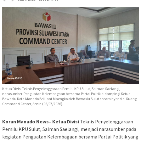
Ketua Divisi Teknis Penyelenggaraan Pemilu KPU Sulut, Salman Saelangi,
narasumber Penguatan Kelembagaan bersama Partai Politik didampingi Ketua
Bawaslu Kota Manado Brilliant Maengko oleh Bawaslu Sulut secara hybrid di Ruang
Command Center, Senin (06/07/2026).
Koran Manado News– Ketua Divisi
Teknis Penyelenggaraan
Pemilu KPU Sulut, Salman Saelangi, menjadi narasumber pada
kegiatan Penguatan Kelembagaan bersama Partai Politik yang