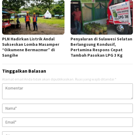
PLN Hadirkan Listrik Andal
Penyaluran di Sulawesi Selatan
Sukseskan Lomba Masamper
Berlangsung Kondusif,
“Oikumene Bermazmur” di
Pertamina Respons Cepat
Sangihe
Tambah Pasokan LPG 3 Kg
Tinggalkan Balasan
Alamat email Anda tidak akan dipublikasikan.
Ruas yang wajib ditandai
*