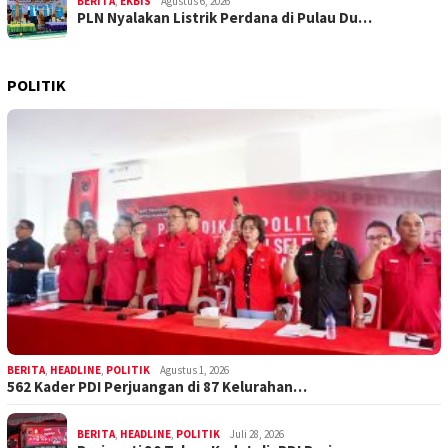
BERITA
,
EKBIS
Agustus 6, 2026
PLN Nyalakan Listrik Perdana di Pulau Du…
POLITIK
BERITA
,
HEADLINE
,
POLITIK
Agustus 1, 2026
562 Kader PDI Perjuangan di 87 Kelurahan…
BERITA
,
HEADLINE
,
POLITIK
Juli 28, 2026