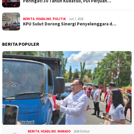
Peringati 30 Tahun Kudatuli, PDI Perjuan…
BERITA
,
HEADLINE
,
POLITIK
Juli 7, 2026
KPU Sulut Dorong Sinergi Penyelenggara d…
BERITA POPULER
BERITA
,
HEADLINE
,
MANADO
2426 Dilihat