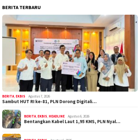
BERITA TERBARU
BERITA
,
EKBIS
Agustus 7, 2026
Sambut HUT RI ke-81, PLN Dorong Digitali…
BERITA
,
EKBIS
,
HEADLINE
Agustus 6, 2026
Bentangkan Kabel Laut 1,95 KMS, PLN Nyal…