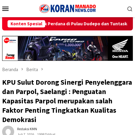
Loncat
Menu
ke
Mobile
konten
Perdana di Pulau Dudepo dan Tuntaskan 100 Persen Rasio Desa Ber
Konten Spesial
Beranda
Berita
KPU Sulut Dorong Sinergi Penyelenggara
dan Parpol, Saelangi : Penguatan
Kapasitas Parpol merupakan salah
Faktor Penting Tingkatkan Kualitas
Demokrasi
Redaksi KMN
Juli 7, 2026
1998 Dilihat