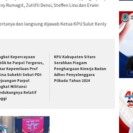
 Rumagit, Zullifli Densi, Steffen Linu dan Erwin
bertanya dan langsung dijawab Ketua KPU Sulut Kenly
ngkat Kepercayaan
KPU Kabupaten Sitaro
blik ke Parpol Tergerus,
Serahkan Piagam
kar Kepemiluan Prof
Penghargaan Kinerja Badan
lina Subekti Sebut PDI-
Adhoc Penyelenggara
rjuangan Parpol
Pilkada Tahun 2024
ngkat Militansi
ndukungnya Relatif
nggi