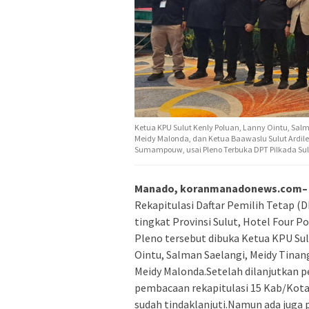
Ketua KPU Sulut Kenly Poluan, Lanny Ointu, Salm
Meidy Malonda, dan Ketua Baawaslu Sulut Ardiles
Sumampouw, usai Pleno Terbuka DPT Pilkada Sul
Manado, koranmanadonews.com–
Rekapitulasi Daftar Pemilih Tetap (
tingkat Provinsi Sulut, Hotel Four 
Pleno tersebut dibuka Ketua KPU Su
Ointu, Salman Saelangi, Meidy Tinan
Meidy Malonda.Setelah dilanjutkan 
pembacaan rekapitulasi 15 Kab/Kota
sudah tindaklanjuti.Namun ada juga 