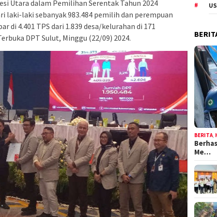
wesi Utara dalam Pemilihan Serentak Tahun 2024
US
dari laki-laki sebanyak 983.484 pemilih dan perempuan
r di 4.401 TPS dari 1.839 desa/kelurahan di 171
BERIT
Terbuka DPT Sulut, Minggu (22/09) 2024.
BERITA
,
Berhas
Me…