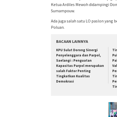
Ketua Ardiles Mewoh didampingi Donny
Sumampouw.
Ada juga salah satu LO paslon yang 
Poluan.
BACAAN LAINNYA
KPU Sulut Dorong Sinergi
Ti
Penyelenggara dan Parpol,
Pu
Saelangi : Penguatan
Pa
Kapasitas Parpol merupakan
Va
salah Faktor Penting
Pe
Tingkatkan Kualitas
Ti
Demokrasi
Pe
Ti