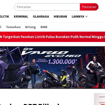
Pencarian
OLITIK
KRIMINAL
OLAHRAGA
HIBURAN
LAINNYA
l
Tomohon
Bitung
BMR
u Bunaken Pulih Normal Minggu Ini
Sambut HUT RI ke-81, 