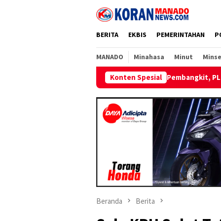
Loncat
ke
konten
BERITA
EKBIS
PEMERINTAHAN
P
MANADO
Minahasa
Minut
Minse
Satu Unit Mesin Pembangkit, PLN Targetkan Pasokan Listrik Pula
Konten Spesial
Beranda
Berita