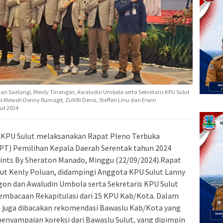
an Saelangi, Meidy Tinangon, Awaludin Umbola serta Sekretaris KPU Sulut
 Mewoh Donny Rumagit, Zullifli Densi, Steffen Linu dan Erwin
ut 2024
KPU Sulut melaksanakan Rapat Pleno Terbuka
DPT) Pemilihan Kepala Daerah Serentak tahun 2024
Points By Sheraton Manado, Minggu (22/09/2024).Rapat
lut Kenly Poluan, didampingi Anggota KPU Sulut Lanny
gon dan Awaludin Umbola serta Sekretaris KPU Sulut
pembacaan Rekapitulasi dari 15 KPU Kab/Kota. Dalam
 juga dibacakan rekomendasi Bawaslu Kab/Kota yang
penyampaian koreksi dari Bawaslu Sulut, yang dipimpin