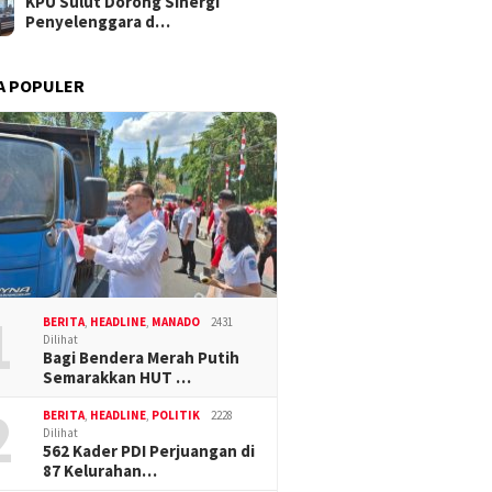
KPU Sulut Dorong Sinergi
Penyelenggara d…
A POPULER
1
BERITA
,
HEADLINE
,
MANADO
2431
Dilihat
Bagi Bendera Merah Putih
Semarakkan HUT …
2
BERITA
,
HEADLINE
,
POLITIK
2228
Dilihat
562 Kader PDI Perjuangan di
87 Kelurahan…