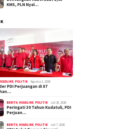
KMS, PLN Nyal…
IK
HEADLINE
,
POLITIK
Agustus 1, 2026
der PDI Perjuangan di 87
ahan…
BERITA
,
HEADLINE
,
POLITIK
Juli 28, 2026
Peringati 30 Tahun Kudatuli, PDI
Perjuan…
BERITA
,
HEADLINE
,
POLITIK
Juli 7, 2026