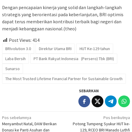
Dengan pencapaian kinerja yang solid dan langkah-langkah
strategis yang berorientasi pada keberlanjutan, BRI optimis
dapat terus memberikan kontribusi terbaik bagi negeri dan
menjadi kebanggaan nasional.(theo)
Post Views:
414
BRIvolution 3.0
Direktur Utama BRI
HUT Ke-129 tahun
Laba Bersih
PT Bank Rakyat Indonesia (Persero) Tbk (BRI)
Sunarso
The Most Trusted Lifetime Financial Partner for Sustainable Growth
SEBARKAN
Navigasi
Pos sebelumnya
Pos berikutnya
Menyambut Natal, DAW Berikan
Potong Tumpeng Syukur HUT ke-
pos
Donasi ke Panti Asuhan dan
129, RCEO BRI Manado Luthfi