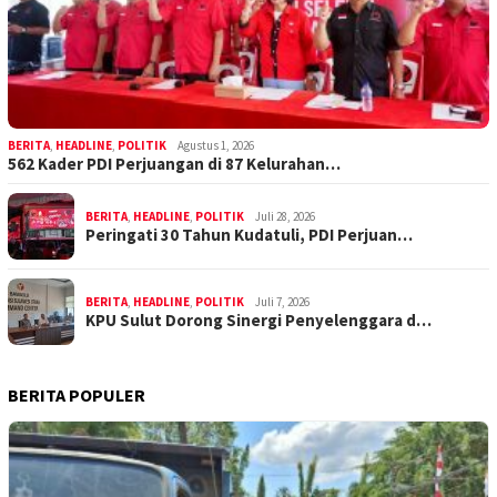
BERITA
,
HEADLINE
,
POLITIK
Agustus 1, 2026
562 Kader PDI Perjuangan di 87 Kelurahan…
BERITA
,
HEADLINE
,
POLITIK
Juli 28, 2026
Peringati 30 Tahun Kudatuli, PDI Perjuan…
BERITA
,
HEADLINE
,
POLITIK
Juli 7, 2026
KPU Sulut Dorong Sinergi Penyelenggara d…
BERITA POPULER