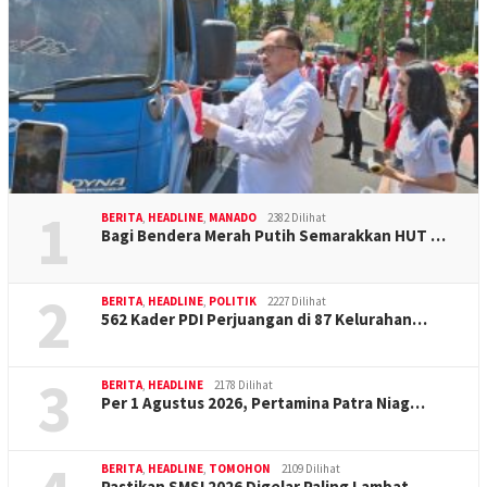
1
BERITA
,
HEADLINE
,
MANADO
2382 Dilihat
Bagi Bendera Merah Putih Semarakkan HUT …
2
BERITA
,
HEADLINE
,
POLITIK
2227 Dilihat
562 Kader PDI Perjuangan di 87 Kelurahan…
3
BERITA
,
HEADLINE
2178 Dilihat
Per 1 Agustus 2026, Pertamina Patra Niag…
BERITA
,
HEADLINE
,
TOMOHON
2109 Dilihat
Pastikan SMSI 2026 Digelar Paling Lambat…