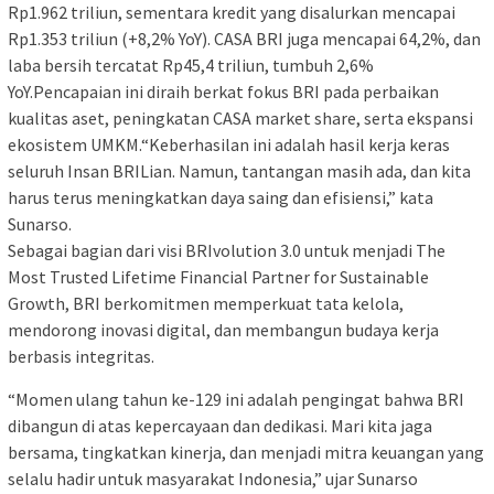
Rp1.962 triliun, sementara kredit yang disalurkan mencapai
Rp1.353 triliun (+8,2% YoY). CASA BRI juga mencapai 64,2%, dan
laba bersih tercatat Rp45,4 triliun, tumbuh 2,6%
YoY.Pencapaian ini diraih berkat fokus BRI pada perbaikan
kualitas aset, peningkatan CASA market share, serta ekspansi
ekosistem UMKM.“Keberhasilan ini adalah hasil kerja keras
seluruh Insan BRILian. Namun, tantangan masih ada, dan kita
harus terus meningkatkan daya saing dan efisiensi,” kata
Sunarso.
Sebagai bagian dari visi BRIvolution 3.0 untuk menjadi The
Most Trusted Lifetime Financial Partner for Sustainable
Growth, BRI berkomitmen memperkuat tata kelola,
mendorong inovasi digital, dan membangun budaya kerja
berbasis integritas.
“Momen ulang tahun ke-129 ini adalah pengingat bahwa BRI
dibangun di atas kepercayaan dan dedikasi. Mari kita jaga
bersama, tingkatkan kinerja, dan menjadi mitra keuangan yang
selalu hadir untuk masyarakat Indonesia,” ujar Sunarso