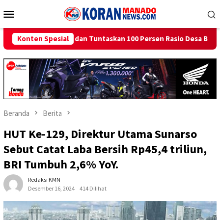
Loncat
Menu
ke
Mobile
konten
 Tuntaskan 100 Persen Rasio Desa Berlistrik Provinsi Gorontalo
Konten Spesial
Beranda
Berita
HUT Ke-129, Direktur Utama Sunarso
Sebut Catat Laba Bersih Rp45,4 triliun,
BRI Tumbuh 2,6% YoY.
Redaksi KMN
Desember 16, 2024
414 Dilihat