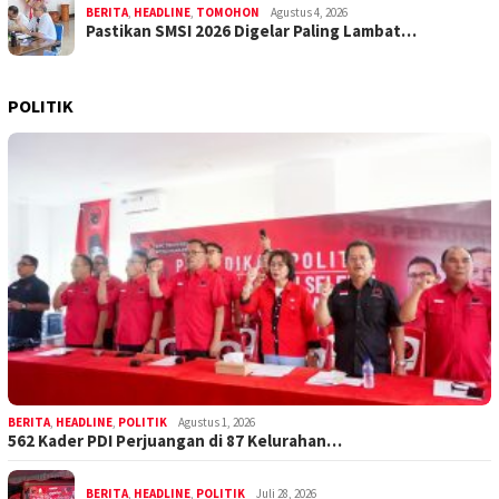
BERITA
,
HEADLINE
,
TOMOHON
Agustus 4, 2026
Pastikan SMSI 2026 Digelar Paling Lambat…
POLITIK
BERITA
,
HEADLINE
,
POLITIK
Agustus 1, 2026
562 Kader PDI Perjuangan di 87 Kelurahan…
BERITA
,
HEADLINE
,
POLITIK
Juli 28, 2026