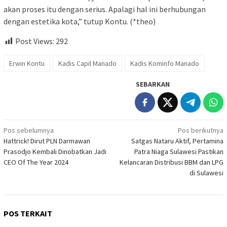
akan proses itu dengan serius. Apalagi hal ini berhubungan
dengan estetika kota,” tutup Kontu. (*theo)
Post Views:
292
Erwin Kontu
Kadis Capil Manado
Kadis Kominfo Manado
SEBARKAN
Navigasi
Pos sebelumnya
Pos berikutnya
Hattrick! Dirut PLN Darmawan
Satgas Nataru Aktif, Pertamina
pos
Prasodjo Kembali Dinobatkan Jadi
Patra Niaga Sulawesi Pastikan
CEO Of The Year 2024
Kelancaran Distribusi BBM dan LPG
di Sulawesi
POS TERKAIT