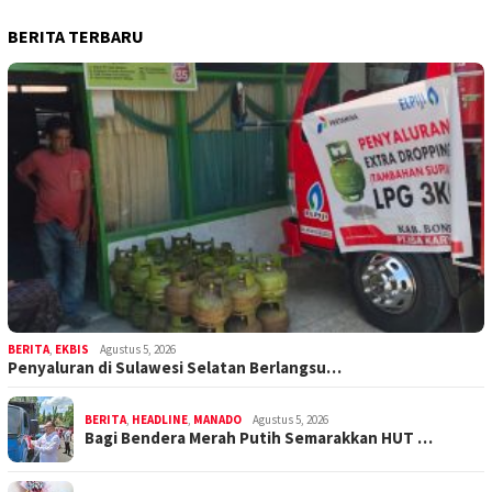
BERITA TERBARU
BERITA
,
EKBIS
Agustus 5, 2026
Penyaluran di Sulawesi Selatan Berlangsu…
BERITA
,
HEADLINE
,
MANADO
Agustus 5, 2026
Bagi Bendera Merah Putih Semarakkan HUT …