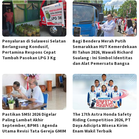
Penyaluran di Sulawesi Selatan
Bagi Bendera Merah Putih
Berlangsung Kondusif,
Semarakkan HUT Kemerdekaan
Pertamina Respons Cepat
RI Tahun 2026, Wawali Richard
Tambah Pasokan LPG 3 Kg
Sualang : Ini Simbol Identitas
dan Alat Pemersatu Bangsa
Pastikan SMSI 2026 Digelar
The 17th Astra Honda Safety
Paling Lambat Akhir
Riding Competition 2026, PT
September, BPMS : Agenda
Daya Adicipta Wisesa Kirim
Utama Revisi Tata Gereja GMIM
Enam Wakil Terbaik