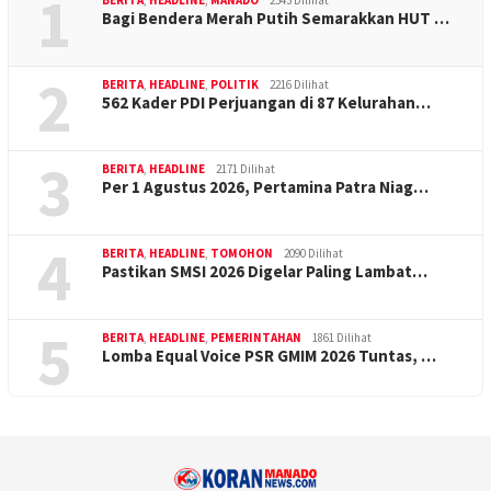
1
BERITA
,
HEADLINE
,
MANADO
2343 Dilihat
Bagi Bendera Merah Putih Semarakkan HUT …
2
BERITA
,
HEADLINE
,
POLITIK
2216 Dilihat
562 Kader PDI Perjuangan di 87 Kelurahan…
3
BERITA
,
HEADLINE
2171 Dilihat
Per 1 Agustus 2026, Pertamina Patra Niag…
4
BERITA
,
HEADLINE
,
TOMOHON
2090 Dilihat
Pastikan SMSI 2026 Digelar Paling Lambat…
5
BERITA
,
HEADLINE
,
PEMERINTAHAN
1861 Dilihat
Lomba Equal Voice PSR GMIM 2026 Tuntas, …