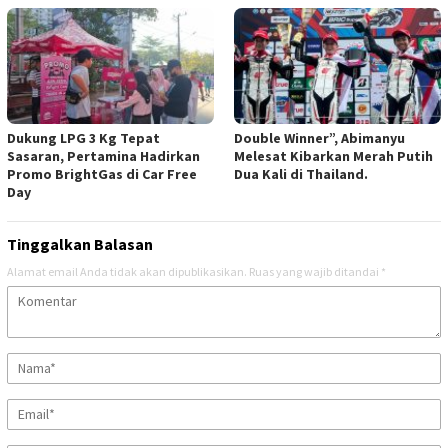
Dukung LPG 3 Kg Tepat
Double Winner”, Abimanyu
Sasaran, Pertamina Hadirkan
Melesat Kibarkan Merah Putih
Promo BrightGas di Car Free
Dua Kali di Thailand.
Day
Tinggalkan Balasan
Alamat email Anda tidak akan dipublikasikan.
Ruas yang wajib ditandai
*