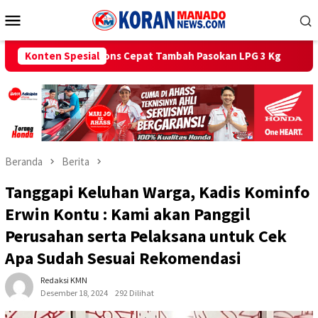
Loncat
Menu
ke
Mobile
konten
s Cepat Tambah Pasokan LPG 3 Kg
Konten Spesial
Bagi Bendera Merah Pu
Beranda
Berita
Tanggapi Keluhan Warga, Kadis Kominfo
Erwin Kontu : Kami akan Panggil
Perusahan serta Pelaksana untuk Cek
Apa Sudah Sesuai Rekomendasi
Redaksi KMN
Desember 18, 2024
292 Dilihat