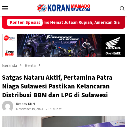
Loncat
Menu
ke
Mobile
konten
 Jutaan Rupiah, American Giant Mattress Manado Resmi Dibuka B
Konten Spesial
Beranda
Berita
Satgas Nataru Aktif, Pertamina Patra
Niaga Sulawesi Pastikan Kelancaran
Distribusi BBM dan LPG di Sulawesi
Redaksi KMN
Desember 19, 2024
297 Dilihat