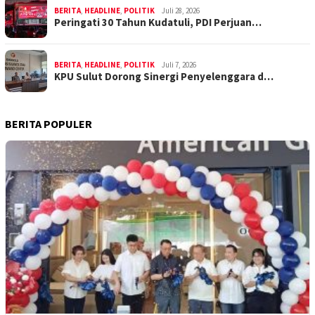
BERITA
,
HEADLINE
,
POLITIK
Juli 28, 2026
Peringati 30 Tahun Kudatuli, PDI Perjuan…
BERITA
,
HEADLINE
,
POLITIK
Juli 7, 2026
KPU Sulut Dorong Sinergi Penyelenggara d…
BERITA POPULER