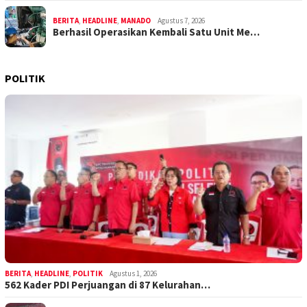
BERITA
,
HEADLINE
,
MANADO
Agustus 7, 2026
Berhasil Operasikan Kembali Satu Unit Me…
POLITIK
BERITA
,
HEADLINE
,
POLITIK
Agustus 1, 2026
562 Kader PDI Perjuangan di 87 Kelurahan…