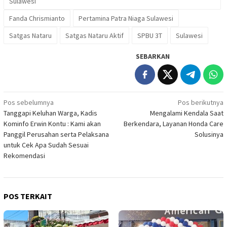
Sulawesi
Fanda Chrismianto
Pertamina Patra Niaga Sulawesi
Satgas Nataru
Satgas Nataru Aktif
SPBU 3T
Sulawesi
SEBARKAN
Navigasi
Pos sebelumnya
Pos berikutnya
Tanggapi Keluhan Warga, Kadis
Mengalami Kendala Saat
pos
Kominfo Erwin Kontu : Kami akan
Berkendara, Layanan Honda Care
Panggil Perusahan serta Pelaksana
Solusinya
untuk Cek Apa Sudah Sesuai
Rekomendasi
POS TERKAIT