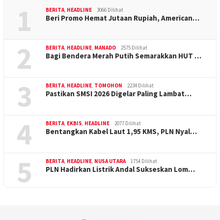
1
BERITA
,
HEADLINE
3066 Dilihat
Beri Promo Hemat Jutaan Rupiah, American…
2
BERITA
,
HEADLINE
,
MANADO
2575 Dilihat
Bagi Bendera Merah Putih Semarakkan HUT …
3
BERITA
,
HEADLINE
,
TOMOHON
2234 Dilihat
Pastikan SMSI 2026 Digelar Paling Lambat…
4
BERITA
,
EKBIS
,
HEADLINE
2077 Dilihat
Bentangkan Kabel Laut 1,95 KMS, PLN Nyal…
5
BERITA
,
HEADLINE
,
NUSA UTARA
1754 Dilihat
PLN Hadirkan Listrik Andal Sukseskan Lom…