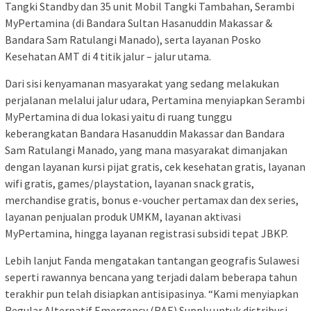
Tangki Standby dan 35 unit Mobil Tangki Tambahan, Serambi
MyPertamina (di Bandara Sultan Hasanuddin Makassar &
Bandara Sam Ratulangi Manado), serta layanan Posko
Kesehatan AMT di 4 titik jalur – jalur utama.
Dari sisi kenyamanan masyarakat yang sedang melakukan
perjalanan melalui jalur udara, Pertamina menyiapkan Serambi
MyPertamina di dua lokasi yaitu di ruang tunggu
keberangkatan Bandara Hasanuddin Makassar dan Bandara
Sam Ratulangi Manado, yang mana masyarakat dimanjakan
dengan layanan kursi pijat gratis, cek kesehatan gratis, layanan
wifi gratis, games/playstation, layanan snack gratis,
merchandise gratis, bonus e-voucher pertamax dan dex series,
layanan penjualan produk UMKM, layanan aktivasi
MyPertamina, hingga layanan registrasi subsidi tepat JBKP.
Lebih lanjut Fanda mengatakan tantangan geografis Sulawesi
seperti rawannya bencana yang terjadi dalam beberapa tahun
terakhir pun telah disiapkan antisipasinya. “Kami menyiapkan
Regular Alternatif Emergency (RAE) Supply untuk distribusi