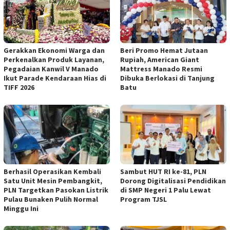
Gerakkan Ekonomi Warga dan
Beri Promo Hemat Jutaan
Perkenalkan Produk Layanan,
Rupiah, American Giant
Pegadaian Kanwil V Manado
Mattress Manado Resmi
Ikut Parade Kendaraan Hias di
Dibuka Berlokasi di Tanjung
TIFF 2026
Batu
Berhasil Operasikan Kembali
Sambut HUT RI ke-81, PLN
Satu Unit Mesin Pembangkit,
Dorong Digitalisasi Pendidikan
PLN Targetkan Pasokan Listrik
di SMP Negeri 1 Palu Lewat
Pulau Bunaken Pulih Normal
Program TJSL
Minggu Ini