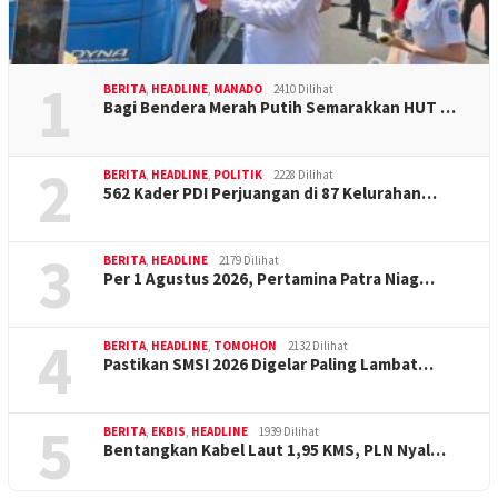
1
BERITA
,
HEADLINE
,
MANADO
2410 Dilihat
Bagi Bendera Merah Putih Semarakkan HUT …
2
BERITA
,
HEADLINE
,
POLITIK
2228 Dilihat
562 Kader PDI Perjuangan di 87 Kelurahan…
3
BERITA
,
HEADLINE
2179 Dilihat
Per 1 Agustus 2026, Pertamina Patra Niag…
4
BERITA
,
HEADLINE
,
TOMOHON
2132 Dilihat
Pastikan SMSI 2026 Digelar Paling Lambat…
5
BERITA
,
EKBIS
,
HEADLINE
1939 Dilihat
Bentangkan Kabel Laut 1,95 KMS, PLN Nyal…