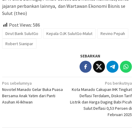
jajaran perbankan lainnya, dan Wartawan Ekonomi Bisnis se
Sulut (theo)
Post Views:
586
Dirut Bank SulutGo
Kepala OJK SulutGo-Malut
Revino Pepah
Robert Sianipar
SEBARKAN
Navigasi
Pos sebelumnya
Pos berikutnya
Novotel Manado Gelar Buka Puasa
Kota Manado Cakupan IHK Tingkat
pos
Bersama Anak Yatim dari Panti
Deflasi Terdalam, Diskon Tarif
Asuhan Al-Ikhwan
Listrik dan Harga Daging Babi Picuh
Sulut Deflasi 0,53 Persen di
Februari 2025