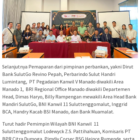
Selanjutnya Pemaparan dari pimpinan perbankan, yakni Dirut
Bank SulutGo Revino Pepah, Perbarindo Sulut Handri
Lumintang, PT Pegadaian Kanwil V Manado diwakili Area
Manado 1, BRI Regional Office Manado diwakili Departemen
Head, Dimas Haryo, Billy Rampengan mewakili Area Head Bank
Mandiri SulutGo, BNI Kanwil 11 Suluttenggomalut, Inggrid
BCA, Handry Kacab BSI Manado, dan Bank Muamalat.
Turut hadir Pemimpin Wilayah BNI Kanwil 11
Suluttenggomalut Lodewyck Z.S. Pattihahuan, Komisaris PT
BPR Citra Dumoga, Pimdiv Corsec BSG Heince Rumende, serta