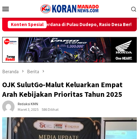
Loncat
Menu
ke
Mobile
konten
di Pulau Dudepo, Rasio Desa Berlistrik Provinsi Gorontalo Capai 
Konten Spesial
Beranda
Berita
OJK SulutGo-Malut Keluarkan Empat
Arah Kebijakan Prioritas Tahun 2025
Redaksi KMN
Maret 3, 2025
586 Dilihat