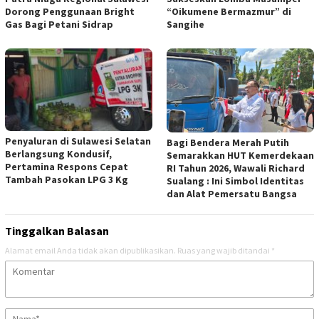
Dorong Penggunaan Bright
“Oikumene Bermazmur” di
Gas Bagi Petani Sidrap
Sangihe
Penyaluran di Sulawesi Selatan
Bagi Bendera Merah Putih
Berlangsung Kondusif,
Semarakkan HUT Kemerdekaan
Pertamina Respons Cepat
RI Tahun 2026, Wawali Richard
Tambah Pasokan LPG 3 Kg
Sualang : Ini Simbol Identitas
dan Alat Pemersatu Bangsa
Tinggalkan Balasan
Alamat email Anda tidak akan dipublikasikan.
Ruas yang wajib ditandai
*