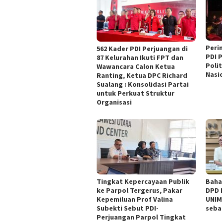
Peri
562 Kader PDI Perjuangan di
PDI 
87 Kelurahan Ikuti FPT dan
Poli
Wawancara Calon Ketua
Nasi
Ranting, Ketua DPC Richard
Sualang : Konsolidasi Partai
untuk Perkuat Struktur
Organisasi
Tingkat Kepercayaan Publik
Baha
ke Parpol Tergerus, Pakar
DPD 
Kepemiluan Prof Valina
UNIM
Subekti Sebut PDI-
seba
Perjuangan Parpol Tingkat