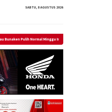
SABTU, 8 AGUSTUS 2026
mal Minggu Ini
Sambut HUT RI ke-81, PLN Dorong Digitali