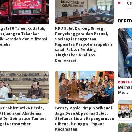
US
BERIT
ngati 30 Tahun Kudatuli,
KPU Sulut Dorong Sinergi
Perjuangan Tekankan
Penyelenggara dan Parpol,
tik Beradab dan Militansi
Saelangi : Penguatan
onalis
Kapasitas Parpol merupakan
salah Faktor Penting
Tingkatkan Kualitas
Demokrasi
BERITA
,
Berhas
Me…
s Problematika Perda,
Gresty Masie Pimpin Srikandi
RI Hadirkan Akademisi
Jaga Desa Abpednas Sulut,
A Dr. Goinpeace Tumbel
Stefanus Liow : Kepengurusan
gai Narasumber
Dibentuk Hingga Tingkat
Kecamatan