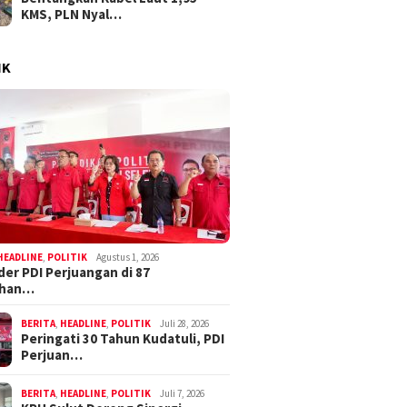
KMS, PLN Nyal…
IK
HEADLINE
,
POLITIK
Agustus 1, 2026
der PDI Perjuangan di 87
ahan…
BERITA
,
HEADLINE
,
POLITIK
Juli 28, 2026
Peringati 30 Tahun Kudatuli, PDI
Perjuan…
BERITA
,
HEADLINE
,
POLITIK
Juli 7, 2026