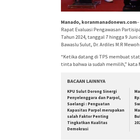
Manado, koranmanadonews.com
–
Rapat Evaluasi Pengawasan Partisip
Tahun 2024, tanggal 7 hingga 9 Juni
Bawaslu Sulut, Dr. Ardiles M.R Mewoh 
“Ketika datang di TPS membuat statu
tinta bahwa ia sudah memilih,” ka
BACAAN LAINNYA
KPU Sulut Dorong Sinergi
Ma
Penyelenggara dan Parpol,
Rp
Saelangi : Penguatan
Sw
Kapasitas Parpol merupakan
Ma
salah Faktor Penting
Bu
Tingkatkan Kualitas
20
Demokrasi