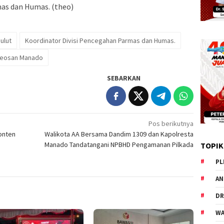
mas dan Humas. (theo)
ulut
Koordinator Divisi Pencegahan Parmas dan Humas.
aleosan Manado
SEBARKAN
Pos berikutnya
onten
Walikota AA Bersama Dandim 1309 dan Kapolresta
Manado Tandatangani NPBHD Pengamanan Pilkada
TOPIK
PL
AN
DR
WA