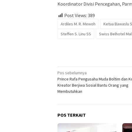
Koordinator Divisi Pencegahan, Par
Post Views:
389
Ardiles M. R. Mewoh
Ketua Bawaslu S
Steffen S. Linu SS
Swiss Belhotel M
Navigasi
Pos sebelumnya
Prince Rafa Pengusaha Muda Boltim dan K
pos
Kreator Berjiwa Sosial Bantu Orang yang
Membutuhkan
POS TERKAIT