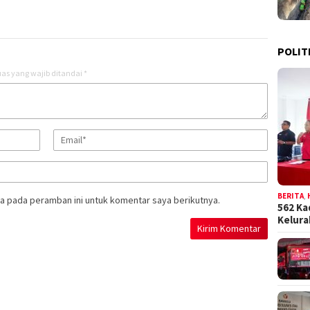
POLIT
as yang wajib ditandai
*
BERITA
,
a pada peramban ini untuk komentar saya berikutnya.
562 Ka
Kelur