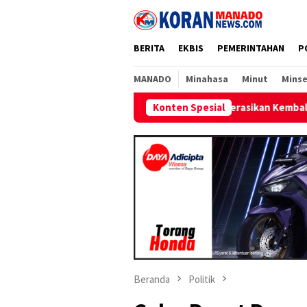
Loncat
ke
konten
BERITA
EKBIS
PEMERINTAHAN
P
MANADO
Minahasa
Minut
Minse
Berhasil Operasikan Kembali Satu Unit Mesin Pem
Konten Spesial
Beranda
Politik