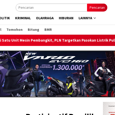
Pencarian
OLITIK
KRIMINAL
OLAHRAGA
HIBURAN
LAINNYA
l
Tomohon
Bitung
BMR
bangkit, PLN Targetkan Pasokan Listrik Pulau Bunaken Pulih Nor